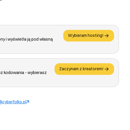
Wybieram hosting!
ony i wyświetla ją pod własną
Zaczynam z kreatorem!
ez kodowania - wybierasz
cyberfolks.pl