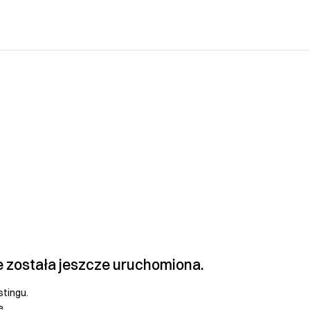
e została jeszcze uruchomiona.
stingu.
e.