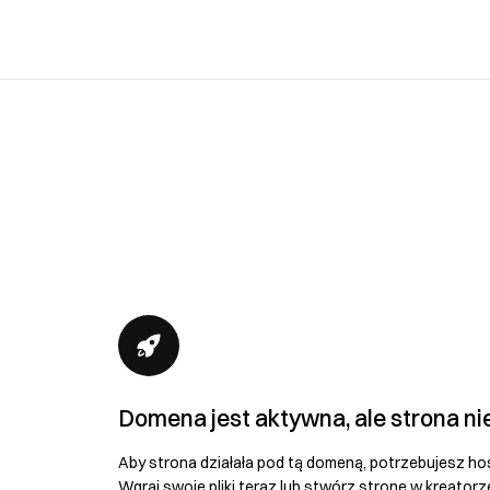
Domena jest aktywna, ale strona ni
Aby strona działała pod tą domeną, potrzebujesz ho
Wgraj swoje pliki teraz lub stwórz stronę w kreatorz